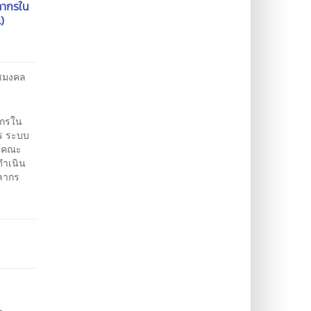
ลากรใน
)
าชมงคล
ากรใน
ตร ระบบ
ล คณะ
ดำเนิน
คลากร