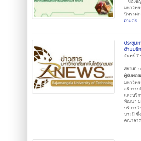
ขอเชิญเ
มหาวิทย
นิทรรศก
อ่านต่อ
ประชุมห
ด้านบริ
จันทร์ 7
สถานที่ :
ผู้รับผิด
มหาวิทย
อธิการบ
และบริก
พัฒนา ม
บริการว
บารมี ซึ
คณาจารย