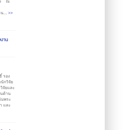
565 ณ
>>
าน...
ยงาน
ิ์ รอง
ักวิจัย
วิจัยและ
านด้าน
ร่มพระ
ษา และ