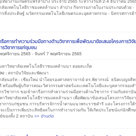
ที่ยวงานเกษตรแฟร์ลำปาง ประจำปี 2565 ระหว่างวันที่ 2-4 ธันวาคม 2
าลัยเทคโนโลยีราชมงคลล้านนา ลำปาง กิจกรรมภายในงานประกอบด้วย -
ารสิ่งประดิษฐ์ นวัตกรรมเทคโนโลยีเกษตรและอุตสาหกรรม - นิทรรศการด้
ารือการทำความร่วมมือทางด้านวิชาการเพื่อพัฒนาข้อเสนอโครงการวิจั
การวิชาการแก่ชุมชน
 พฤศจิกายน 2565 - จันทร์ 7 พฤศจิกายน 2565
มหาวิทยาลัยเทคโนโลยีราชมงคล้านนา ดอยสะเก็ด
สถาบันวิจัยและพัฒนา
ชอบ :
าลัยนอร์ท - เชียงใหม่ นำโดยรองศาสตราจารย์ ดร.พิธากรณ์ ธนิตเบญจสิทธ
ดี พร้อมทีมผู้บริหารคณะวิศวกรรมศาสตร์และเทคโนโลยีและบุคลากรจองสำน
ารวิชาการ ขอเข้าหารือการทำความร่วมมือทางด้านวิชาการ ร่วมกับสถาบัน
หาวิทยาลัยเทคโนโลยีราชมงคลล้านนา เพื่อพัฒนาข้อเสนอโครงการวิจัยง
ิชาการแก่ชุมชน การบริหารจัการน้ำตามแนวพระราชดำริ และโครงการใต้
่งจะเป็นการเพิ่มประสิทธิผลในการทำงานร่วมกัน ให้เกิดประโยชน์แก่นักศึก
>> อ่านต่อ
์ของทั้ง 2 สถาบัน