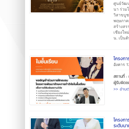
ศูนย์วั
นา ร่วม
วิสาขบูช
พฤษภาคม
สร้างสร
เชียงใหม
น. เป็นต
โครงการ
อังคาร 
สถานที่ :
ผู้รับผิด
>> อ่านต
โครงการ
ระดับนา