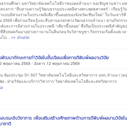
ฒนธรรมศึกษา มหาวิทยาลัยเทคโนโลยีราชมงคลล้านนา ขอเชิญชวนชาว มท
โครงการ “สืบสานความรู้วัฒนธรรมประเพณีทางพระพุทธศาสตร์ : เรียนรู้วั
าแบบมีส่วนร่วมในประเพณีเตียวขึ้นดอยของจังหวัดเชียงใหม่” ในวันเสาร์ที่
 2569 เพื่อร่วมเรียนรู้และสืบสานมรดกทางวัฒนธรรมล้านนา ผ่านกิจกรรม
รค์และการมีส่วนร่วมในประเพณี “เตียวขึ้นดอย” ซึ่งถือเป็นประเพณีสำคัญ
่ที่สืบทอดกันมาอย่างยาวนานในคืนก่อนวันวิสาขบูชา กิจกรรมเริ่มตั้งแต่เว
>> อ่านต่อ
้นไป...
พัฒนาทักษะการทำวิจัยในชั้นเรียนเพื่อการตีพิมพ์ผลงานวิจัย
12 พฤษภาคม 2569 - อังคาร 12 พฤษภาคม 2569
ณ ห้องประชุม S1-507 วิทยาลัยเทคโนโลยีและสวิทยาการ มทร.ล้านนา (ดอ
ฝ่ายวิจัยและบริการวิชาการ วิทยาลัยเทคโนโลยีและสหวิทยาการ
ชอบ :
่อ
อบรมเชิงวิชาการ เพื่อเสริมสร้างศักยภาพด้านการตีพิมพ์ผลงานวิจัยใ
นาชาติ