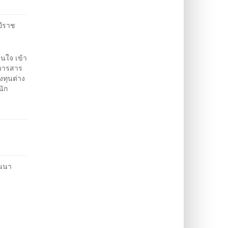
ยีราช
นใจ เข้า
นวารสาร
งทุนต่าง
นัก
านนา