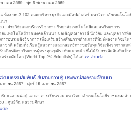
ฤษภาคม 2569 - พุธ 6 พฤษภาคม 2569
ณ ห้อง บธ.2-102 คณะบริหารธุรกิจและศิลปศาสตร์ มหาวิทยาลัยเทคโนโล
านนา
ฝ่ายวิจัยและบริการวิชาการ วิทยาลัยเทคโนโลยีและสหวิทยาการ
ชอบ :
าลัยเทคโนโลยีราชมงคลล้านนา ขอเชิญคณาจารย์ นักวิจัย และบุคลากรที่ส
งการอบรมเชิงวิชาการ เพื่อเสริมสร้างศักยภาพด้านการตีพิมพ์ผลงานวิจัยใ
าชาติ พร้อมทั้งเรียนรู้แนวทางและกลยุทธ์การขอรับทุนวิจัยเชิงรุกจากแหล่
รับเกียรติจากวิทยากรผู้ทรงคุณวุฒิระดับแนวหน้า ซึ่งได้รับการจัดอันดับเป็น
>> อ่านต่อ
ตร์ระดับโลก (World Top 2% Scientists) ได้แก่
วัฒนธรรมสัมพันธ์ สืบสานความรู้ ประเพณีสงกรานต์ล้านนา
 เมษายน 2567 - ศุกร์ 19 เมษายน 2567
บริเวณลานพ่อปู่ และอาคารเรียนรวม มหาวิทยาลัยเทคโนโลยีราชมงคลล้
ศูนย์วัฒนธรรมศึกษา
ชอบ :
านต่อ