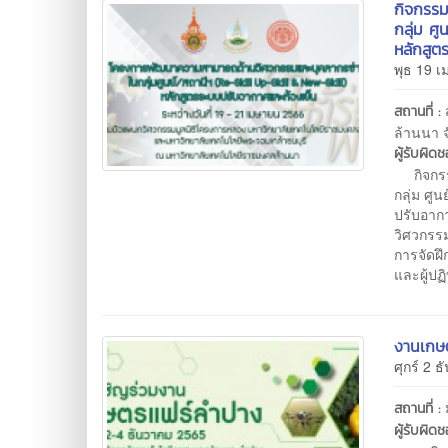
กิจกรร
กลุ่ม ศ
หลักสูต
พุธ 19 เ
สถานที่ :
ล้านนา จ
ผู้รับผิด
กิจกรร
กลุ่ม ศู
ปรับอาก
วิศวกรร
การจัดฝ
และผู้ปฏ
งานเกษ
ศุกร์ 2 
สถานที่ :
ผู้รับผิด