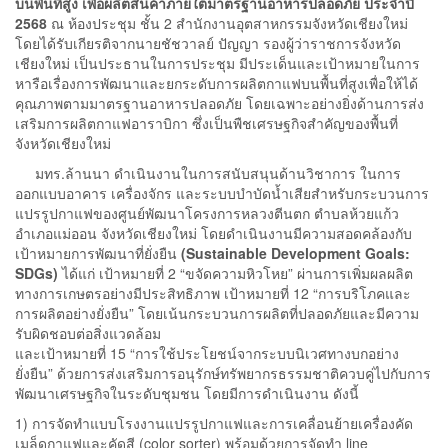
บนพื้นที่สูง เพื่อผลิตสินค้าภายใต้มาตรฐานอาหารปลอดภัย ประจำปี
2568
ณ ห้องประชุม ชั้น 2 สำนักงานอุตสาหกรรมจังหวัดเชียงใหม่
โดยได้รับเกียรติจากนายชัชวาลย์ ปัญญา รองผู้ว่าราชการจังหวัด
เชียงใหม่ เป็นประธานในการประชุม มีประเด็นและเป้าหมายในการ
หารือเรื่องการพัฒนาและยกระดับการผลิตกาแฟบนพื้นที่สูงเพื่อให้ได้
คุณภาพตามมาตรฐานอาหารปลอดภัย โดยเฉพาะอย่างยิ่งด้านการส่ง
เสริมการผลิตกาแฟอาราบิกา ซึ่งเป็นพืชเศรษฐกิจสำคัญของพื้นที่
จังหวัดเชียงใหม่
มทร.ล้านนา ดำเนินงานในการสนับสนุนด้านวิชาการ ในการ
ออกแบบอาคาร เครื่องจักร และระบบบำบัดน้ำเสียสำหรับกระบวนการ
แปรรูปกาแฟของศูนย์พัฒนาโครงการหลวงตีนตก ตำบลห้วยแก้ว
อำเภอแม่ออน จังหวัดเชียงใหม่ โดยดำเนินงานมีความสอดคล้องกับ
เป้าหมายการพัฒนาที่ยั่งยืน
(
Sustainable Development Goals:
SDGs)
ได้แก่ เป้าหมายที่ 2 “ขจัดความหิวโหย” ผ่านการเพิ่มผลผลิต
ทางการเกษตรอย่างมีประสิทธิภาพ เป้าหมายที่ 12 “การบริโภคและ
การผลิตอย่างยั่งยืน” โดยเน้นกระบวนการผลิตที่ปลอดภัยและมีความ
รับผิดชอบต่อสิ่งแวดล้อม
และเป้าหมายที่ 15 “การใช้ประโยชน์จากระบบนิเวศทางบกอย่าง
ยั่งยืน” ด้วยการส่งเสริมการอนุรักษ์ทรัพยากรธรรมชาติควบคู่ไปกับการ
พัฒนาเศรษฐกิจในระดับชุมชน โดยมีการดำเนินงาน ดังนี้
1) การจัดทำแบบโรงงานแปรรูปกาแฟและการเคลื่อนย้ายเครื่องคัด
เมล็ดกาแฟและคัดสี (color sorter) พร้อมด้วยการจัดทำ line