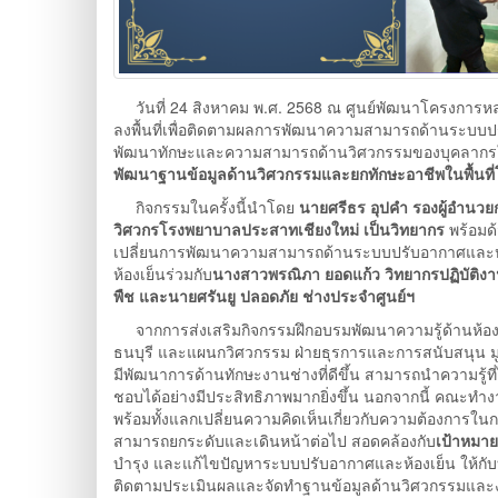
วันที่ 24 สิงหาคม พ.ศ. 2568 ณ ศูนย์พัฒนาโครงการหลว
ลงพื้นที่เพื่อติดตามผลการพัฒนาความสามารถด้านระบบป
พัฒนาทักษะและความสามารถด้านวิศวกรรมของบุคลากรใ
พัฒนาฐานข้อมูลด้านวิศวกรรมและยกทักษะอาชีพในพื้นท
กิจกรรมในครั้งนี้นำโดย
นายศรีธร อุปคำ รองผู้อำนว
วิศวกรโรงพยาบาลประสาทเชียงใหม่ เป็นวิทยากร
พร้อมด
เปลี่ยนการพัฒนาความสามารถด้านระบบปรับอากาศและห้
ห้องเย็นร่วมกับ
นางสาวพรณิภา ยอดแก้ว วิทยากรปฏิบัติงา
พืช และนายศรันยู ปลอดภัย
ช่างประจำศูนย์ฯ
จากการส่งเสริมกิจกรรมฝึกอบรมพัฒนาความรู้ด้านห้องเย
ธนบุรี และแผนกวิศวกรรม ฝ่ายธุรการและการสนับสนุน ม
มีพัฒนาการด้านทักษะงานช่างที่ดีขึ้น สามารถนำความรู้ที
ชอบได้อย่างมีประสิทธิภาพมากยิ่งขึ้น นอกจากนี้ คณะทำง
พร้อมทั้งแลกเปลี่ยนความคิดเห็นเกี่ยวกับความต้องการใ
สามารถยกระดับและเดินหน้าต่อไป สอดคล้องกับ
เป้าหมาย
บำรุง และแก้ไขปัญหาระบบปรับอากาศและห้องเย็น ให้กับ
ติดตามประเมินผลและจัดทำฐานข้อมูลด้านวิศวกรรมและงานช่