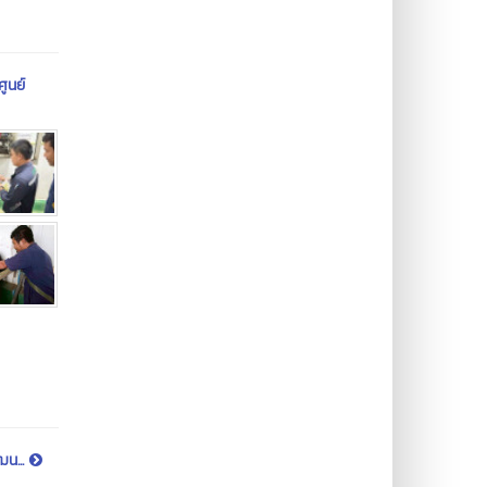
ูนย์
ฒน...