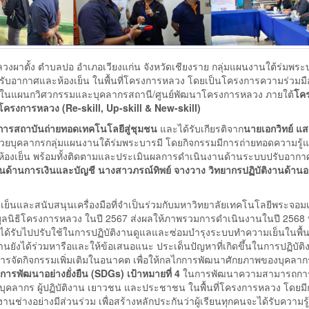
งผาตั้ง ตำบลปอ อำเภอเวียงแก่น จังหวัดเชียงราย กลุ่มแผนงานใต้ร่มพระ
รับอากาศและห้องเย็น ในพื้นที่โครงการหลวง โดยเป็นโครงการความร่วมม
นแผนกวิศวกรรมและบุคลากรสถานี/ศูนย์พัฒนาโครงการหลวง ภายใต้
โค
ี่โครงการหลวง
(Re-skill, Up-skill & New-skill)
ยการสถาบันถ่ายทอดเทคโนโลยีสู่ชุมชน
และได้รับเกียรติจาก
นายเอกวิทย์ แส
้วยบุคลากรกลุ่มแผนงานใต้ร่มพระบารมี โดยกิจกรรมมีการถ่ายทอดความรู
องเย็น พร้อมทั้งติดตามและประเมินผลการดำเนินงานด้านระบบปรับอาก
นด้านการเงินและบัญชี นางสาวภรณ์ทิพย์ จางวาง วิทยากรปฏิบัติงานด้านอ
็นและสนับสนุนเครื่องมือที่จำเป็นร่วมกับมหาวิทยาลัยเทคโนโลยีพระจอมเ
ูลนิธิโครงการหลวง ในปี 2567 ส่งผลให้ภาพรวมการดำเนินงานในปี 2568 
่ได้รับไปปรับใช้ในการปฏิบัติงานดูแลและซ่อมบำรุงระบบทำความเย็นในพื้นที
านยังได้ร่วมหารือและให้ข้อเสนอแนะ ประเด็นปัญหาที่เกิดขึ้นในการปฏิบัติ
นการจัดกิจกรรมเพิ่มเติมในอนาคต เพื่อให้กลไกการพัฒนาศักยภาพของบุคลากร
การพัฒนาอย่างยั่งยืน (
SDGs) เป้าหมายที่ 4
ในการพัฒนาความสามารถกา
บุคลากร ผู้ปฏิบัติงาน เยาวชน และประชาชน ในพื้นที่โครงการหลวง โดยม
างอย่างมีส่วนร่วม เพื่อสร้างหลักประกันว่าผู้เรียนทุกคนจะได้รับความรู