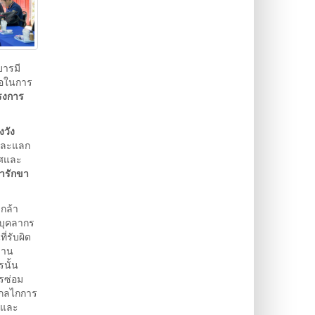
บารมี
ือในการ
รงการ
งวัง
้และแลก
าศและ
ารักขา
กล้า
บุคลากร
่รับผิด
งาน
นั้น
รซ่อม
ีกลไกการ
้และ