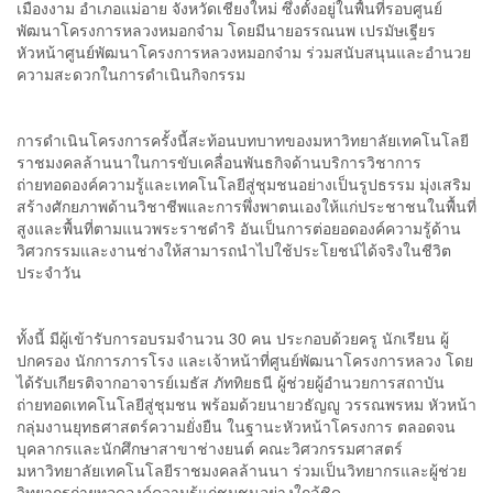
เมืองงาม อำเภอแม่อาย จังหวัดเชียงใหม่ ซึ่งตั้งอยู่ในพื้นที่รอบศูนย์
พัฒนาโครงการหลวงหมอกจ๋าม โดยมีนายอรรณนพ เปรมัษเฐียร
หัวหน้าศูนย์พัฒนาโครงการหลวงหมอกจ๋าม ร่วมสนับสนุนและอำนวย
ความสะดวกในการดำเนินกิจกรรม
การดำเนินโครงการครั้งนี้สะท้อนบทบาทของมหาวิทยาลัยเทคโนโลยี
ราชมงคลล้านนาในการขับเคลื่อนพันธกิจด้านบริการวิชาการ
ถ่ายทอดองค์ความรู้และเทคโนโลยีสู่ชุมชนอย่างเป็นรูปธรรม มุ่งเสริม
สร้างศักยภาพด้านวิชาชีพและการพึ่งพาตนเองให้แก่ประชาชนในพื้นที่
สูงและพื้นที่ตามแนวพระราชดำริ อันเป็นการต่อยอดองค์ความรู้ด้าน
วิศวกรรมและงานช่างให้สามารถนำไปใช้ประโยชน์ได้จริงในชีวิต
ประจำวัน
ทั้งนี้ มีผู้เข้ารับการอบรมจำนวน 30 คน ประกอบด้วยครู นักเรียน ผู้
ปกครอง นักการภารโรง และเจ้าหน้าที่ศูนย์พัฒนาโครงการหลวง โดย
ได้รับเกียรติจากอาจารย์เมธัส ภัททิยธนี ผู้ช่วยผู้อำนวยการสถาบัน
ถ่ายทอดเทคโนโลยีสู่ชุมชน พร้อมด้วยนายวธัญญู วรรณพรหม หัวหน้า
กลุ่มงานยุทธศาสตร์ความยั่งยืน ในฐานะหัวหน้าโครงการ ตลอดจน
บุคลากรและนักศึกษาสาขาช่างยนต์ คณะวิศวกรรมศาสตร์
มหาวิทยาลัยเทคโนโลยีราชมงคลล้านนา ร่วมเป็นวิทยากรและผู้ช่วย
วิทยากรถ่ายทอดองค์ความรู้แก่ชุมชนอย่างใกล้ชิด