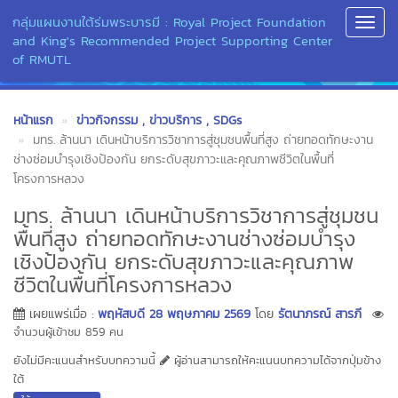
กลุ่มแผนงานใต้ร่มพระบารมี : Royal Project Foundation
Toggl
and King's Recommended Project Supporting Center
Navig
of RMUTL
หน้าแรก
ข่าวกิจกรรม
, ข่าวบริการ
, SDGs
มทร. ล้านนา เดินหน้าบริการวิชาการสู่ชุมชนพื้นที่สูง ถ่ายทอดทักษะงาน
ช่างซ่อมบำรุงเชิงป้องกัน ยกระดับสุขภาวะและคุณภาพชีวิตในพื้นที่
โครงการหลวง
มทร. ล้านนา เดินหน้าบริการวิชาการสู่ชุมชน
พื้นที่สูง ถ่ายทอดทักษะงานช่างซ่อมบำรุง
เชิงป้องกัน ยกระดับสุขภาวะและคุณภาพ
ชีวิตในพื้นที่โครงการหลวง
เผยแพร่เมื่อ :
พฤหัสบดี 28 พฤษภาคม 2569
โดย
รัตนาภรณ์ สารภี
จำนวนผู้เข้าชม 859 คน
ยังไม่มีคะแนนสำหรับบทความนี้
ผู้อ่านสามารถให้คะแนนบทความได้จากปุ่มข้าง
ใต้