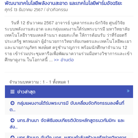
พัฒนาเทคโนโลยีพลังงานสะอาด และเทคโนโลยีฟาร์มอัจฉริยะ
/
ศุกร์ 13 ธันวาคม 2567
ข่าวกิจกรรม
วันที่ 12 ธันวาคม 2567 อาจารย์ บุคลากรและนักวิจัย ศูนย์วิจัย
ระบบพลังงานสะอาด และกลุ่มแผนงานใต้ร่มพระบารมี มหาวิทยาลัย
เทคโนโลยีราชมงคลล้านนา ดอยสะเก็ด ให้การต้อนรับ ว่าที่ร้อยตรี
ประเสริฐ พรหมเผ่า ผู้อำนวยการวิทยาลัยเกษตรและเทคโนโลยีพะเยา
และนายภานุภัทร พงษ์ยศ ครูชำนาญการ พร้อมนักศึกษาจำนวน 12
ราย เข้าร่วมประชุมหารือเพื่อพัฒนาความร่วมมือทางวิชาการและเข้า
>> อ่านต่อ
ศึกษาดูงาน ในโอกาสนี้ ...
จำนวนบทความ : 1 - 1 ทั้งหมด 1
ข่าวล่าสุด
กลุ่มแผนงานใต้ร่มพระบารมี ขับเคลื่อนจัดกิจกรรมลงพื้นที่
ต...
มทร.ล้านนา จัดพิธีมอบเกียรติบัตรหลักสูตรนวกัมมิกะ และ
ส่ง...
มทร.ล้านนา จับมือ มจธ. ผสานกำลังสร้างเครือข่ายวิชาการ