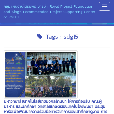
กลุ่มแผนงานใต้ร่มพระบารมี : Royal Project Foundation
Toggl
and King's Recommended Project Supporting Center
Navig
of RMUTL
Tags : sdg15
มหาวิทยาลัยเทคโนโลยีราชมงคลล้านนา ให้การต้อนรับ คณะผู้
บริหาร และนักศึกษา วิทยาลัยเกษตรและเทคโนโลยีพะเยา ประชุม
หารือเพื่อพัฒนาความร่วมมือทางวิชาการและเข้าศึกษาดูงาน การ