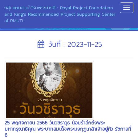
กลุ่มแผนงานใต้ร่มพระบารมี : Royal Project Foundation
Toggl
and King's Recommended Project Supporting Center
Navig
of RMUTL
วันที่ : 2023-11-25
25 พฤศจิกายน 2566 วันวชิราวุธ น้อมรำลึกถึงพระ
มหากรุณาธิคุณ พระบาทสมเด็จพระมงกุฎเกล้าเจ้าอยู่หัว รัชกาลที่
6