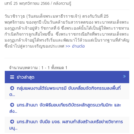
/
เสาร์ 25 พฤศจิกายน 2566
คลังความรู้
วันวชิราวุธ (วันสมเด็จพระมหาธีรราชเจ้า) ตรงกับวันที่ 25
พฤศจิกายน ของทุกปี เป็นวันคล้ายวันสวรรคตของ พระบาทสมเด็จพระ
มงกุฏเกล้าเจ้าอยู่หัว รัชกาลที่ 6 ซึ่งพระองค์นั้นได้เป็นผู้ให้พระราชทาน
กำเนิดกิจการลูกเสือไทยขึ้น ซึ่งพระราชกรณียกิจที่พระบาทสมเด็จพระ
มงกุฏเกล้าเจ้าอยู่ได้ทรงริเริ่มและพัฒนาไว้ล้วนแต่เป็นรากฐานที่สำคัญ
>> อ่านต่อ
ซึ่งนำไปสู่ความเจริญของประเทศ
จำนวนบทความ : 1 - 1 ทั้งหมด 1
ข่าวล่าสุด
กลุ่มแผนงานใต้ร่มพระบารมี ขับเคลื่อนจัดกิจกรรมลงพื้นที่
ต...
มทร.ล้านนา จัดพิธีมอบเกียรติบัตรหลักสูตรนวกัมมิกะ และ
ส่ง...
มทร.ล้านนา จับมือ มจธ. ผสานกำลังสร้างเครือข่ายวิชาการ
มนุ...