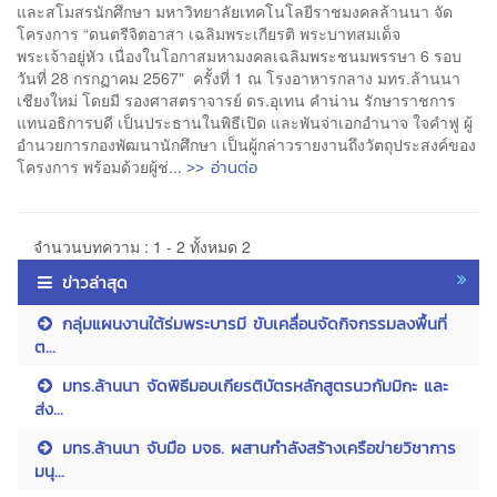
และสโมสรนักศึกษา มหาวิทยาลัยเทคโนโลยีราชมงคลล้านนา จัด
โครงการ “ดนตรีจิตอาสา เฉลิมพระเกียรติ พระบาทสมเด็จ
พระเจ้าอยู่หัว เนื่องในโอกาสมหามงคลเฉลิมพระชนมพรรษา 6 รอบ
วันที่ 28 กรกฏาคม 2567" ครั้งที่ 1 ณ โรงอาหารกลาง มทร.ล้านนา
เชียงใหม่ โดยมี รองศาสตราจารย์ ดร.อุเทน คำน่าน รักษาราชการ
แทนอธิการบดี เป็นประธานในพิธีเปิด และพันจ่าเอกอำนาจ ใจคำฟู ผู้
อำนวยการกองพัฒนานักศึกษา เป็นผู้กล่าวรายงานถึงวัตถุประสงค์ของ
>> อ่านต่อ
โครงการ พร้อมด้วยผู้ช่...
จำนวนบทความ : 1 - 2 ทั้งหมด 2
ข่าวล่าสุด
กลุ่มแผนงานใต้ร่มพระบารมี ขับเคลื่อนจัดกิจกรรมลงพื้นที่
ต...
มทร.ล้านนา จัดพิธีมอบเกียรติบัตรหลักสูตรนวกัมมิกะ และ
ส่ง...
มทร.ล้านนา จับมือ มจธ. ผสานกำลังสร้างเครือข่ายวิชาการ
มนุ...