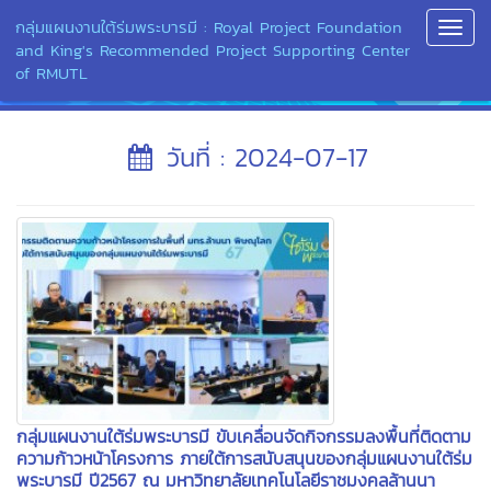
กลุ่มแผนงานใต้ร่มพระบารมี : Royal Project Foundation
Toggl
and King's Recommended Project Supporting Center
Navig
of RMUTL
วันที่ : 2024-07-17
กลุ่มแผนงานใต้ร่มพระบารมี ขับเคลื่อนจัดกิจกรรมลงพื้นที่ติดตาม
ความก้าวหน้าโครงการ ภายใต้การสนับสนุนของกลุ่มแผนงานใต้ร่ม
พระบารมี ปี2567 ณ มหาวิทยาลัยเทคโนโลยีราชมงคลล้านนา