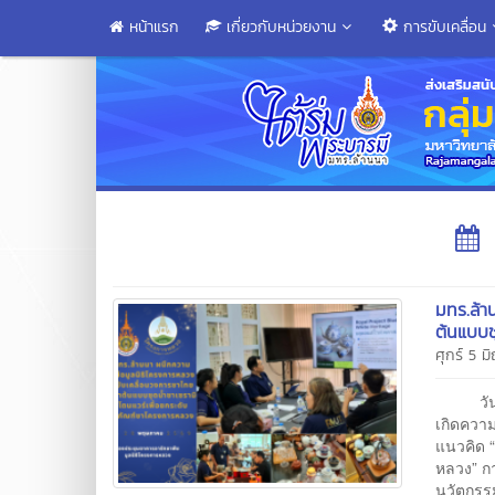
หน้าแรก
เกี่ยวกับหน่วยงาน
การขับเคลื่อน
มทร.ล้า
ต้นแบบช
ศุกร์ 5 ม
วันที่ 
เกิดควา
แนวคิด 
หลวง” กา
นวัตกร