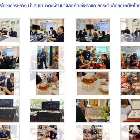
นิธิโครงการหลวง นำเสนอแนวคิดพัฒนาผลิตภัณฑ์เซรามิก ยกระดับอัตลักษณ์ชาไทยส