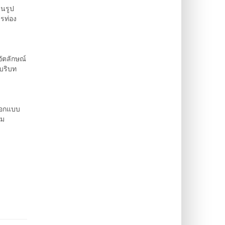
านรูป
รท่อง
ัตลักษณ์
บริบท
ออกแบบ
ิม