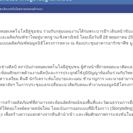
ดเทคโนโลยีสู่ชุมชน ร่วมกับกลุ่มแผนงานใต้ร่มพระบารมีฯ เดินหน้าขับเค
นและผลิตภัณฑ์ชาไทยสู่มาตรฐานเชิงพาณิชย์ โดยเมื่อวันที่ 28 พฤษภาคม 
แบบผลิตภัณฑ์ต่อมูลนิธิโครงการหลวง ณ ห้องประชุมอาคารอารักขาพืช มูล
ช่างศิลป์ สถาบันถ่ายทอดเทคโนโลยีสู่ชุมชน ผู้ทำหน้าที่ถ่ายทอดแนวคิดแล
อนศักยภาพด้านงานศิลป์และการประยุกต์ใช้ภูมิปัญญาท้องถิ่นร่วมกับวิท
งสาวเสงี่ยม คืนดี นักวิเคราะห์นโยบายและแผน ชำนาญการ และนายสามาร
หาวิทยาลัยฯ ในการประชุมแลกเปลี่ยนแนวคิดกับคณะทำงานของมูลนิธิโครง
การสร้างผลิตภัณฑ์ที่สามารถสะท้อนอัตลักษณ์ของพื้นที่และวัฒนธรรมการด
้ตอบโจทย์ตลาดสมัยใหม่ โดยเน้นการออกแบบที่มีเรื่องราว (Storytelling) 
สูง เพื่อสร้างความแตกต่างจากสินค้านำเข้า และเพิ่มศักยภาพการแข่งขันใ