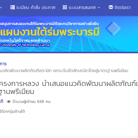
ระเบียบ คำสั่ง ประกาศ
ระบบสารสนเทศ
ติดต่อเรา
ิการ
แนวคิดพัฒนาผลิตภัณฑ์เซรามิก ยกระดับอัตลักษณ์ชาไทยสู่มาตรฐานพรีเมียม
ธิโครงการหลวง นำเสนอแนวคิดพัฒนาผลิตภัณฑ์
ฐานพรีเมียม
ภี
จำนวนผู้เข้าชม 638 คน
้จากปุ่มข้างใต้