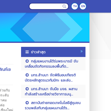
TH
EN
ข่าวล่าสุด
กลุ่มแผนงานใต้ร่มพระบารมี ขับ
เคลื่อนจัดกิจกรรมลงพื้นที่ต...
ัณฑ์เซ
มทร.ล้านนา จัดพิธีมอบเกียรติ
บัตรหลักสูตรนวกัมมิกะ และส่ง...
มทร.ล้านนา จับมือ มจธ. ผสาน
่วมกับ
กำลังสร้างเครือข่ายวิชาการมนุ...
กระดับ
ษภาคม
สถาบันถ่ายทอดเทคโนโลยีสู่ชุมชน
ต่อ
รวมพลังกับกลุ่มแผนงานใต้ร...
ชียงใหม่