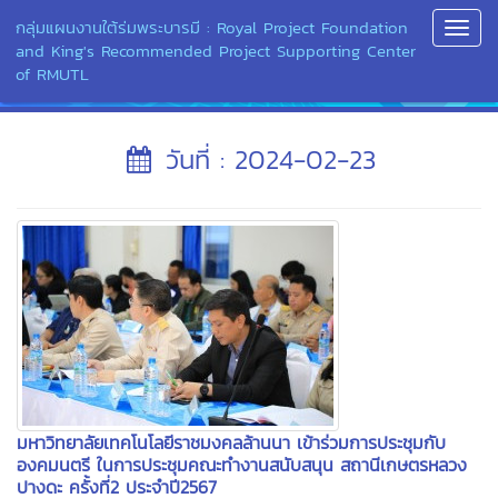
กลุ่มแผนงานใต้ร่มพระบารมี : Royal Project Foundation
Toggl
and King's Recommended Project Supporting Center
Navig
of RMUTL
วันที่ : 2024-02-23
มหาวิทยาลัยเทคโนโลยีราชมงคลล้านนา เข้าร่วมการประชุมกับ
องคมนตรี ในการประชุมคณะทำงานสนับสนุน สถานีเกษตรหลวง
ปางดะ ครั้งที่2 ประจำปี2567