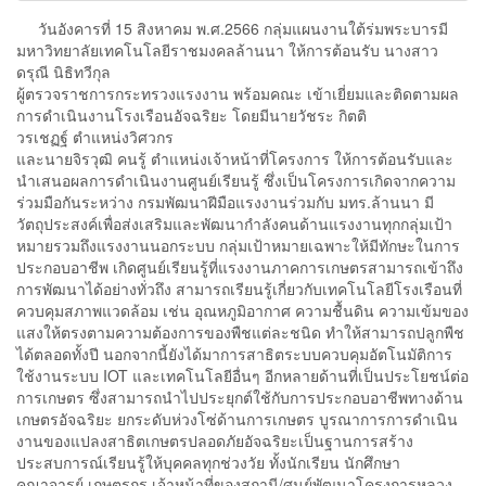
วันอังคารที่ 15 สิงหาคม พ.ศ.2566 กลุ่มแผนงานใต้ร่มพระบารมี
มหาวิทยาลัยเทคโนโลยีราชมงคลล้านนา ให้การต้อนรับ นางสาว
ดรุณี นิธิทวีกุล
ผู้ตรวจราชการกระทรวงแรงงาน พร้อมคณะ เข้าเยี่ยมและติดตามผล
การดำเนินงานโรงเรือนอัจฉริยะ โดยมีนายวัชระ กิตติ
วรเชฏฐ์ ตำแหน่งวิศวกร
และนายจิรวุฒิ คนรู้ ตำแหน่งเจ้าหน้าที่โครงการ ให้การต้อนรับและ
นำเสนอผลการดำเนินงานศูนย์เรียนรู้ ซึ่งเป็นโครงการเกิดจากความ
ร่วมมือกันระหว่าง กรมพัฒนาฝีมือแรงงานร่วมกับ มทร.ล้านนา มี
วัตถุประสงค์เพื่อส่งเสริมและพัฒนากำลังคนด้านแรงงานทุกกลุ่มเป้า
หมายรวมถึงแรงงานนอกระบบ กลุ่มเป้าหมายเฉพาะให้มีทักษะในการ
ประกอบอาชีพ เกิดศูนย์เรียนรู้ที่แรงงานภาคการเกษตรสามารถเข้าถึง
การพัฒนาได้อย่างทั่วถึง สามารถเรียนรู้เกี่ยวกับเทคโนโลยีโรงเรือนที่
ควบคุมสภาพแวดล้อม เช่น อุณหภูมิอากาศ ความชื้นดิน ความเข้มของ
แสงให้ตรงตามความต้องการของพืชแต่ละชนิด ทำให้สามารถปลูกพืช
ได้ตลอดทั้งปี นอกจากนี้ยังได้มาการสาธิตระบบควบคุมอัตโนมัติการ
ใช้งานระบบ IOT และเทคโนโลยีอื่นๆ อีกหลายด้านที่เป็นประโยชน์ต่อ
การเกษตร ซึ่งสามารถนำไปประยุกต์ใช้กับการประกอบอาชีพทางด้าน
เกษตรอัจฉริยะ ยกระดับห่วงโซ่ด้านการเกษตร บูรณาการการดำเนิน
งานของแปลงสาธิตเกษตรปลอดภัยอัจฉริยะเป็นฐานการสร้าง
ประสบการณ์เรียนรู้ให้บุคคลทุกช่วงวัย ทั้งนักเรียน นักศึกษา
คณาจารย์ เกษตรกร เจ้าหน้าที่ของสถานี/ศูนย์พัฒนาโครงการหลวง