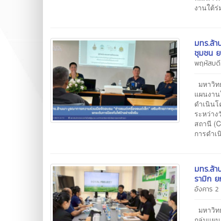
งานใต้ร่
มทร.ล้า
ชุมชน ย
พฤหัสบดี
มหาวิทย
แผนงานใ
ดำเนินโค
ระหว่าง
สถานี (C
การดำเน
มทร.ล้า
รามิก ย
อังคาร 2
มหาวิทย
กลุ่มแผน