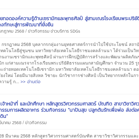
ายทอดองค์ความรู้ด้านเซรามิกและพุทธศิลป์ สู่สามเณรโรงเรียนพระปริยั
างทักษะสู่การพัฒนาที่ยั่งยืน
/
กรกฎาคม 2568
ข่าวกิจกรรม
ข่าวบริการ
SDGs
19 กรกฎาคม 2568 บุคลากรกลุ่มงานยุทธศาสตร์การนำไปใช้ประโยชน์ สถาบ
เทคโนโลยีสู่ชุมชน มหาวิทยาลัยเทคโนโลยีราชมงคลล้านนา ได้ร่วมเป็นวิท
้านงานเซรามิกและพุทธศิลป์ ผ่านการฝึกปฏิบัติการสร้างและพัฒนาผลิตภัณฑ์
ามิก แก่สามเณรจากโรงเรียนพระปริยัติธรรมแผนกสามัญศึกษา จำนวน 25 รูป
้และถ่ายทอดเทคโนโลยีเซรามิก มหาวิทยาลัยเทคโนโลยีราชมงคลล้านนา ดอ
ชียงใหม่ โดยมีนายสิงหล วิชายะ นักวิชาการช่างศิลป์ เป็นวิทยากรหลักในกา
>> อ่านต่อ
วามรู้ ก...
 เจ้าหน้าที่ และนักศึกษา หลักสูตรวิศวกรรมศาสตร์ บัณฑิต สาขาวิชาวิ
กรรมการผลิตอาหาร ร่วมกิจกรรม "นาปันสุข ปลูกต้นรักเพื่อพ่อ ส่งต่อ
นดิน"
/
 มีนาคม 2568
ข่าวกิจกรรม
28 มีนาคม 2568 หลักสูตรวิศวกรรมศาสตร์บัณฑิต สาขาวิชาวิศวกรรมและ