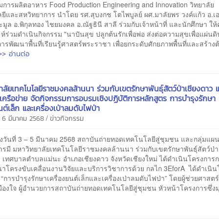
มการผลิตอาหาร Food Production Engineering and Innovation วิทยาลัย
ยีและสหวิทยาการ นำโดย รศ.สุบงกช โตไพบูลย์ ผศ.มาลัยพร วงค์แก้ว อ.เอ
ะมูล อ.พิกุลทอง ไชยมงคล อ.ณัฐธินี สาลี ร่วมกับเจ้าหน้าที่ และนักศึกษา ให
ห์ร่วมดำเนินกิจกรรม "นาปันสุข ปลูกต้นรักเพื่อพ่อ ส่งต่อความสุขเพื่อแผ่นด
ารพัฒนาพื้นที่เรียนรู้ศาสตร์พระราชา เพื่อยกระดับศักยภาพพื้นที่และสร้าง
>> อ่านต่อ
าลัยเทคโนโลยีราชมงคลล้านนา ร่วมกับเขตรักษาพันธุ์สัตว์ป่าเชียงดาว 
เครือข่าย จัดกิจกรรมการอบรมเชิงปฏิบัติการหลักสูตร การบำรุงรักษา
นต์เล็ก และเครื่องเป่าลมดับไฟป่า
/
 6 มีนาคม 2568
ข่าวกิจกรรม
วันที่ 3 – 5 มีนาคม 2568 สถาบันถ่ายทอดเทคโนโลยีสู่ชุมชน และกลุ่มแผ
รมี มหาวิทยาลัยเทคโนโลยีราชมงคลล้านนา ร่วมกับเขตรักษาพันธุ์สัตว์ป่า
ว เทศบาลตำบลแม่นะ อำเภอเชียงดาว จังหวัดเชียงใหม่ ได้ดำเนินโครงการกา
าโครงขับเคลื่อนงานวิจัยและบริการวิชาการด้วย กลไก 3EforA ได้ดำเนิ
อง “การบำรุงรักษาเครื่องยนต์เล็กและเครื่องเป่าลมดับไฟป่า” โดยผู้ช่วยศาสตร
เมืองใจ ผู้อำนวยการสถาบันถ่ายทอดเทคโนโลยีสู่ชุมชน หัวหน้าโครงการซึ่งมุ่