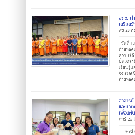
สถช. ถ่
เสริมสร้
พุธ 23 
วันที่ 
ถ่ายทอด
ความรู้ด
ปั้นเซร
เรียนรู
จังหวัดเ
ถ่ายทอดค
อาจารย์
และนวัต
เพื่อแผ่
ศุกร์ 28
วันที่ 