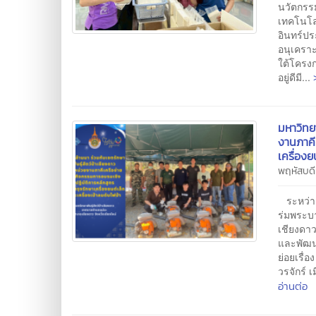
นวัตกรร
เทคโนโล
อินทร์ปร
อนุเคราะ
ใต้โครงก
อยู่ดีมี...
มหาวิทย
งานภาคี
เครื่องย
พฤหัสบดี
ระหว่าง
ร่มพระบา
เชียงดา
และพัฒน
ย่อยเรื่
วรจักร์ 
อ่านต่อ