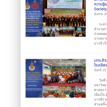
ความรู้
Society
อังคาร 
ระหว่างว
อำนวยกา
ถ่ายทอดเ
จากสถาบ
บารมี เ
มทร.ล้า
โรงเรีย
จันทร์ 2
วันที่ 2
มหาวิทยา
ศาสตราจ
เมืองใจ
บารมีร่ว
ส่วนหนึ