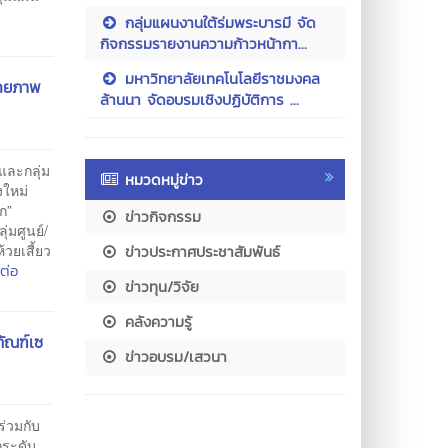
กลุ่มแผนงานใต้ร่มพระบารมี จัด
กิจกรรมรายงานความก้าวหน้ากา...
มหาวิทยาลัยเทคโนโลยีราชมงคล
ักยภาพ
ล้านนา จัดอบรมเชิงปฏิบัติการ ...
และกลุ่ม
หมวดหมู่ข่าว
งใหม่
ก”
ข่าวกิจกรรม
่มศูนย์/
้วยเสี้ยว
ข่าวประกาศประชาสัมพันธ์
ต่อ
ข่าวทุน/วิจัย
คลังความรู้
ัณฑ์เซ
ข่าวอบรม/เสวนา
่วมกับ
กระดับ