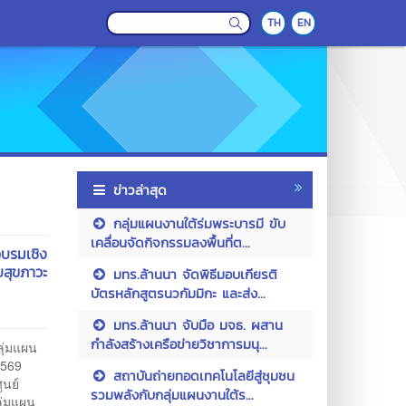
TH
EN
ข่าวล่าสุด
กลุ่มแผนงานใต้ร่มพระบารมี ขับ
เคลื่อนจัดกิจกรรมลงพื้นที่ต...
อบรมเชิง
บสุขภาวะ
มทร.ล้านนา จัดพิธีมอบเกียรติ
บัตรหลักสูตรนวกัมมิกะ และส่ง...
มทร.ล้านนา จับมือ มจธ. ผสาน
กำลังสร้างเครือข่ายวิชาการมนุ...
ลุ่มแผน
2569
สถาบันถ่ายทอดเทคโนโลยีสู่ชุมชน
ูนย์
รวมพลังกับกลุ่มแผนงานใต้ร...
ุ่มแผน