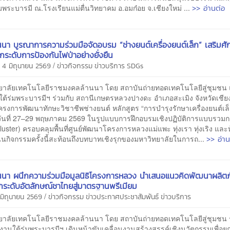
>> อ่านต่อ
มพระบารมี ณ.โรงเรียนแม่ตื่นวิทยาคม อ.อมก๋อย จ.เชียงใหม่ ...
นนา บูรณาการความร่วมมือจัดอบรม “ช่างยนต์เครื่องยนต์เล็ก” เสริมศ
กระดับการป้องกันไฟป่าอย่างยั่งยืน
/
 4 มิถุนายน 2569
ข่าวกิจกรรม
ข่าวบริการ
SDGs
าลัยเทคโนโลยีราชมงคลล้านนา โดย สถาบันถ่ายทอดเทคโนโลยีสู่ชุมชน 
ต้ร่มพระบารมีฯ ร่วมกับ สถานีเกษตรหลวงปางดะ อำเภอสะเมิง จังหวัดเชีย
รงการพัฒนาทักษะวิชาชีพช่างยนต์ หลักสูตร “การบำรุงรักษาเครื่องยนต์เล็
วันที่ 27–29 พฤษภาคม 2569 ในรูปแบบการฝึกอบรมเชิงปฏิบัติการแบบรวมกลุ
luster) ครอบคลุมพื้นที่ศูนย์พัฒนาโครงการหลวงแม่แพะ ทุ่งเรา ทุ่งเริง และห
>> อ่าน
ินกิจกรรมครั้งนี้สะท้อนถึงบทบาทเชิงรุกของมหาวิทยาลัยในการถ...
นนา ผนึกความร่วมมือมูลนิธิโครงการหลวง นำเสนอแนวคิดพัฒนาผลิตภ
กระดับอัตลักษณ์ชาไทยสู่มาตรฐานพรีเมียม
/
 มิถุนายน 2569
ข่าวกิจกรรม
ข่าวประกาศประชาสัมพันธ์
ข่าวบริการ
าลัยเทคโนโลยีราชมงคลล้านนา โดย สถาบันถ่ายทอดเทคโนโลยีสู่ชุมชน ร
งานใต้ร่มพระบารมีฯ เดินหน้าขับเคลื่อนงานสร้างสรรค์เชิงนวัตกรรมเพื่อย