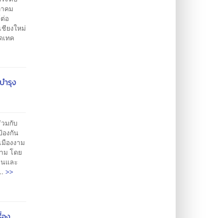
ษภาคม
ต่อ
ชียงใหม่
อดเทค
มบำรุง
่วมกับ
้องกัน
เมืองงาม
จ๋าม โดย
นุนและ
>>
..
ื่อง