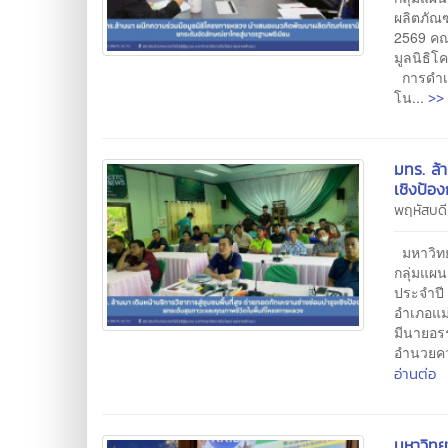
ผลิตภัณ
2569 คณ
มูลนิธิ
การดำเน
>> 
โน...
มทร. ล้า
เชิงป้อ
พฤหัสบด
มหาวิทย
กลุ่มแผ
ประจำปี
อำเภอแม่
มีนายอร
อำนวยคว
อ่านต่อ
มหาวิทย