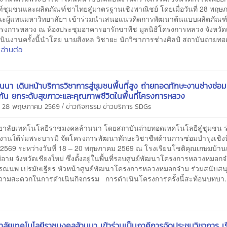
ฑ์ชุมชนและผลิตภัณฑ์ชาไทยสู่มาตรฐานเชิงพาณิชย์ โดยเมื่อวันที่ 28 พฤ
ะผู้แทนมหาวิทยาลัยฯ เข้าร่วมนำเสนอแนวคิดการพัฒนาต้นแบบผลิตภัณฑ์
โครงการหลวง ณ ห้องประชุมอาคารอารักขาพืช มูลนิธิโครงการหลวง จังหวัดเ
ินงานครั้งนี้นำโดย นายสิงหล วิชายะ นักวิชาการช่างศิลป์ สถาบันถ่ายท
อ่านต่อ
นนา เดินหน้าบริการวิชาการสู่ชุมชนพื้นที่สูง ถ่ายทอดทักษะงานช่างซ่อ
งกัน ยกระดับสุขภาวะและคุณภาพชีวิตในพื้นที่โครงการหลวง
/
ี 28 พฤษภาคม 2569
ข่าวกิจกรรม
ข่าวบริการ
SDGs
าลัยเทคโนโลยีราชมงคลล้านนา โดยสถาบันถ่ายทอดเทคโนโลยีสู่ชุมชน ร
นงานใต้ร่มพระบารมี จัดโครงการพัฒนาทักษะวิชาชีพด้านการซ่อมบำรุงเชิงป
 2569 ระหว่างวันที่ 18 – 20 พฤษภาคม 2569 ณ โรงเรียนโชติคุณเกษมบ้าน
อาย จังหวัดเชียงใหม่ ซึ่งตั้งอยู่ในพื้นที่รอบศูนย์พัฒนาโครงการหลวงหมอก
รณนพ เปรมัษเฐียร หัวหน้าศูนย์พัฒนาโครงการหลวงหมอกจ๋าม ร่วมสนับส
ามสะดวกในการดำเนินกิจกรรม การดำเนินโครงการครั้งนี้สะท้อนบทบา.
าลัยเทคโนโลยีราชมงคลล้านนา เข้าร่วมเป็นภาคีการจัดประชุมวิชาการ เร