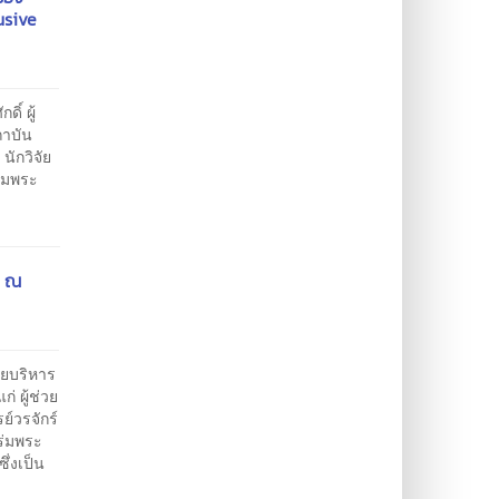
usive
ิ์ ผู้
ถาบัน
นักวิจัย
่มพระ
ง ณ
ายบริหาร
 ผู้ช่วย
์วรจักร์
ร่มพระ
ึ่งเป็น