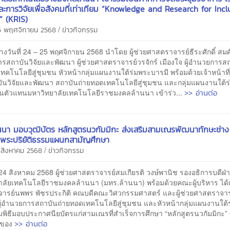
และการวิจัยเพื่อสังคมที่เท่าเทียม “Knowledge and Research for Incl
” (KRIS)
/
25 พฤศจิกายน 2568
ข่าวกิจกรรม
ันที่ 24 – 25 พฤศจิกายน 2568 นำโดย ผู้ช่วยศาสตราจารย์ธีระศักดิ์ สมศักด
รสถาบันวิจัยและพัฒนา ผู้ช่วยศาสตราจารย์วรจักร์ เมืองใจ ผู้อำนวยการส
ทคโนโลยีสู่ชุมชน หัวหน้ากลุ่มแผนงานใต้ร่มพระบารมี พร้อมด้วยเจ้าหน้าที่ 
ันวิจัยและพัฒนา สถาบันถ่ายทอดเทคโนโลยีสู่ชุมชน และกลุ่มแผนงานใต้ร
>> อ่านต่อ
ป็นตัวแทนมหาวิทยาลัยเทคโนโลยีราชมงคลล้านนา เข้าร่ว...
นนา มอบวุฒิบัตร หลักสูตรนวกัมมิกะ ส่งเสริมสามเณรพัฒนาทักษะช่า
นพระปริยัติธรรมแผนกสามัญศึกษา
/
5 สิงหาคม 2568
ข่าวกิจกรรม
4 สิงหาคม 2568 ผู้ช่วยศาสตราจารย์สมเกียรติ วงษ์พานิช รองอธิการบดีฝ่
ลัยเทคโนโลยีราชมงคลล้านนา (มทร.ล้านนา) พร้อมด้วยคณะผู้บริหาร ได้แก่
ารย์นพพร พัชรประกิติ คณบดีคณะวิศวกรรมศาสตร์ และผู้ช่วยศาสตราจารย
 ผู้อำนวยการสถาบันถ่ายทอดเทคโนโลยีสู่ชุมชน และหัวหน้ากลุ่มแผนงานใต้
มพิธีมอบประกาศนียบัตรแก่สามเณรที่สำเร็จการศึกษา “หลักสูตรนวกัมมิกะ” ซ
>> อ่านต่อ
่งของ