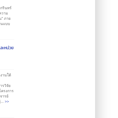
กรินทร์
้ความ
ิน" ภาย
ต้นแบบ
และหน่วย
นงานใต้
รวิจัย
นโครงการ
์จารย์
>>
...